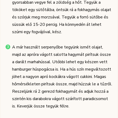
gyorsabban vegye fel a zöldség a hőt. Tegyük a
tököket egy sütőtálba, öntsük rá a fokhagymás olajat
és szórjuk meg morzsával. Tegyük a forró sütőbe és
süssük elő 15-20 percig. Ha könnyedén át lehet
szúrni egy fogvájóval, kész.
A már használt serpenyőbe tegyünk ismét olajat,
majd az apróra vágott salotta hagymát pirítsuk össze
a darált marhahússal. Utóbbi lehet egy készen vett
hamburger húspogácsa is. Ha a hús szín megváltozott
jöhet a nagyon apró kockákra vágott cukkini. Magas
hőmérsékleten pirítsuk össze, majd húzzuk le a tűzről.
Reszeljünk rá 2 gerezd fokhagymát és adjuk hozzá a
szintén kis darabokra vágott szárított paradicsomot
is. Keverjük össze tegyük félre.