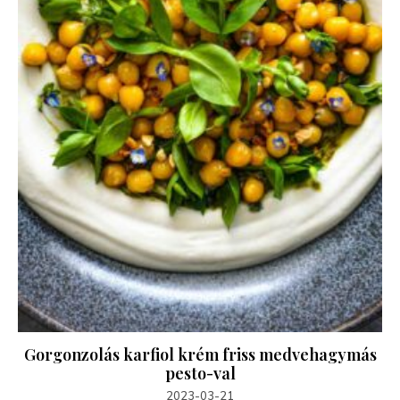
Gorgonzolás karfiol krém friss medvehagymás
pesto-val
2023-03-21