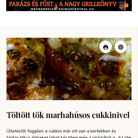
Töltött tök marhahúsos cukkinivel
Ültetéstől függően a cukkini már ott van a kertekben és
fantasztikus ételeket lehet készíteni még a virágjából is. Az idei