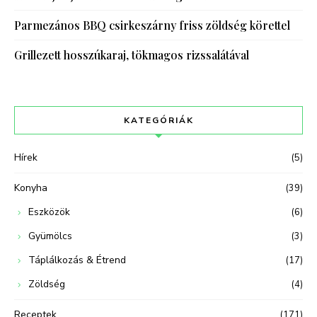
Parmezános BBQ csirkeszárny friss zöldség körettel
Grillezett hosszúkaraj, tökmagos rizssalátával
KATEGÓRIÁK
Hírek
(5)
Konyha
(39)
Eszközök
(6)
Gyümölcs
(3)
Táplálkozás & Étrend
(17)
Zöldség
(4)
Receptek
(171)