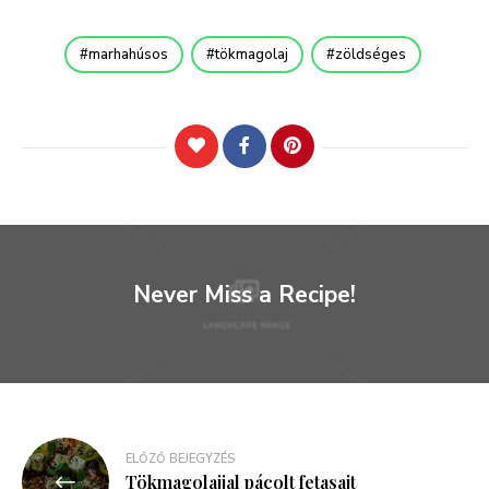
marhahúsos
tökmagolaj
zöldséges
Never Miss a Recipe!
Bejegyzés
ELŐZŐ BEJEGYZÉS
Tökmagolajjal pácolt fetasajt