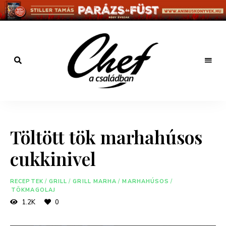
Főzz
kreatívan
Chef a
családban
Töltött tök marhahúsos
cukkinivel
RECEPTEK
/
GRILL
/
GRILL MARHA
/
MARHAHÚSOS
/
TÖKMAGOLAJ
1.2K
0