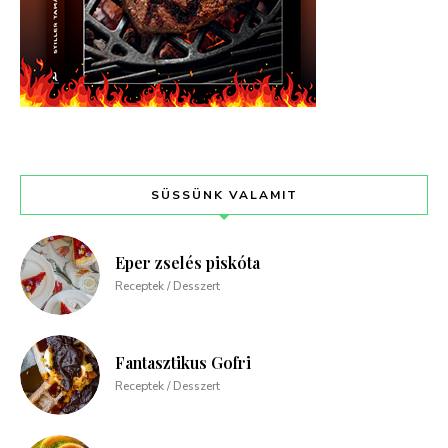
SÜSSÜNK VALAMIT
Eper zselés piskóta
Receptek / Desszert
Fantasztikus Gofri
Receptek / Desszert