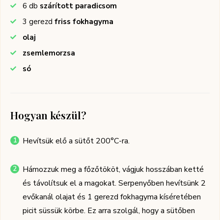
6
db
szárított paradicsom
3
gerezd
friss fokhagyma
olaj
zsemlemorzsa
só
Hogyan készül?
Hevítsük elő a sütőt 200°C-ra.
Hámozzuk meg a főzőtököt, vágjuk hosszában ketté
és távolítsuk el a magokat. Serpenyőben hevítsünk 2
evőkanál olajat és 1 gerezd fokhagyma kíséretében
picit süssük körbe. Ez arra szolgál, hogy a sütőben