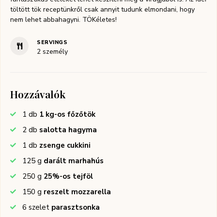
töltött tök receptünkről csak annyit tudunk elmondani, hogy
nem lehet abbahagyni. TÖKéletes!
SERVINGS
2
személy
Hozzávalók
1
db
1 kg-os főzőtök
2
db
salotta hagyma
1
db
zsenge cukkini
125
g
darált marhahús
250
g
25%-os tejföl
150
g
reszelt mozzarella
6
szelet
parasztsonka