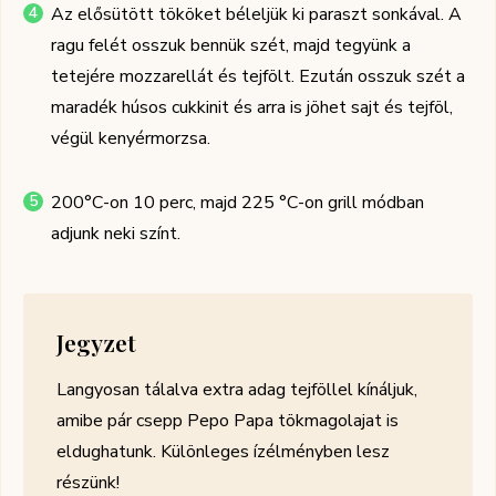
Az elősütött tököket béleljük ki paraszt sonkával. A
ragu felét osszuk bennük szét, majd tegyünk a
tetejére mozzarellát és tejfölt. Ezután osszuk szét a
maradék húsos cukkinit és arra is jöhet sajt és tejföl,
végül kenyérmorzsa.
200°C-on 10 perc, majd 225 °C-on grill módban
adjunk neki színt.
Jegyzet
Langyosan tálalva extra adag tejföllel kínáljuk,
amibe pár csepp Pepo Papa tökmagolajat is
eldughatunk. Különleges ízélményben lesz
részünk!