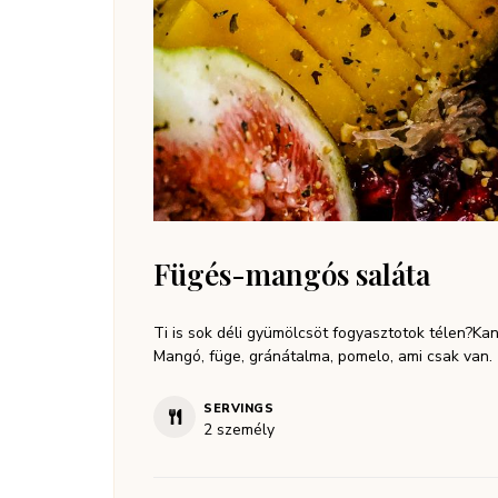
Fügés-mangós saláta
Ti is sok déli gyümölcsöt fogyasztotok télen?Kany
Mangó, füge, gránátalma, pomelo, ami csak van.
SERVINGS
2
személy