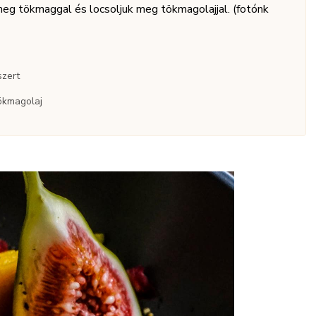
meg tökmaggal és locsoljuk meg tökmagolajjal. (fotónk
zert
ökmagolaj