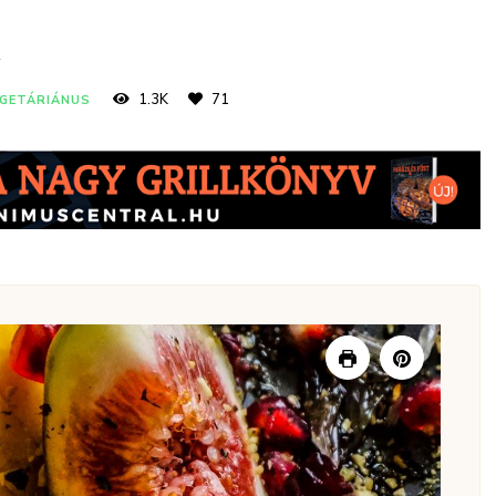
a
1.3K
71
GETÁRIÁNUS