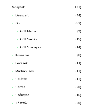
Receptek
(171)
Desszert
(44)
Grill
(52)
Grill Marha
(9)
Grill Sertés
(15)
Grill Szárnyas
(14)
Kovászos
(8)
Levesek
(13)
Marhahúsos
(11)
Saláták
(12)
Sertés
(20)
Szárnyas
(16)
Tészták
(20)