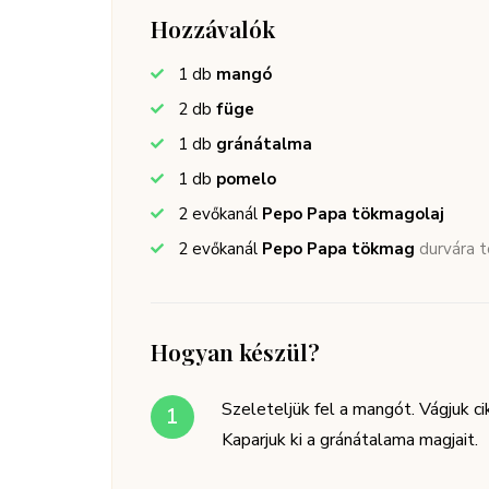
Hozzávalók
1
db
mangó
2
db
füge
1
db
gránátalma
1
db
pomelo
2
evőkanál
Pepo Papa tökmagolaj
2
evőkanál
Pepo Papa tökmag
durvára 
Hogyan készül?
Szeleteljük fel a mangót. Vágjuk c
Kaparjuk ki a gránátalama magjait.