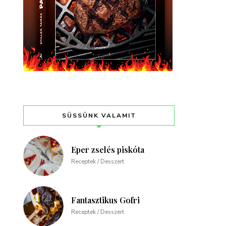
SÜSSÜNK VALAMIT
Eper zselés piskóta
Receptek / Desszert
Fantasztikus Gofri
Receptek / Desszert