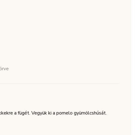
törve
ikkekre a fügét. Vegyük ki a pomelo gyümölcshúsát.