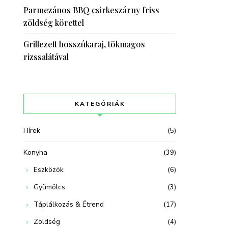
Parmezános BBQ csirkeszárny friss
zöldség körettel
Grillezett hosszúkaraj, tökmagos
rizssalátával
KATEGÓRIÁK
Hírek
(5)
Konyha
(39)
Eszközök
(6)
Gyümölcs
(3)
Táplálkozás & Étrend
(17)
Zöldség
(4)