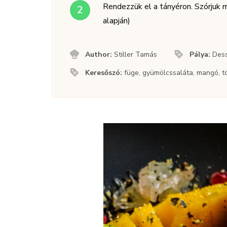
Rendezzük el a tányéron. Szórjuk 
alapján)
Author:
Stiller Tamás
Pálya:
Dess
Keresőszó:
füge, gyümölcssaláta, mangó, t