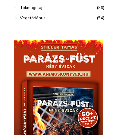
Tökmagolaj
(86)
Vegetáriánus
(54)