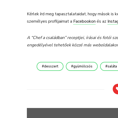
Kérlek írd meg tapasztalataidat, hogy mások is 
személyes profiljaimat a
Facebookon
és az
Inst
A “Chef a családban” receptjei, írásai és fotói sz
engedélyével tehetőek közzé más weboldalakon, 
desszert
gyümölcsös
saláta