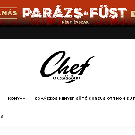
Főzz
Chef a
kreatívan
KONYHA
KOVÁSZOS KENYÉR SÜTŐ KURZUS OTTHON SÜ
családban
US