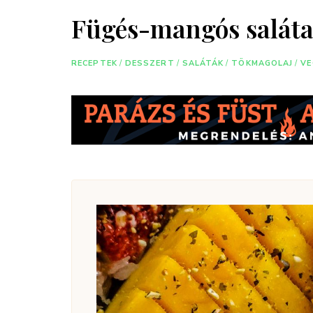
Fügés-mangós salát
RECEPTEK
/
DESSZERT
/
SALÁTÁK
/
TÖKMAGOLAJ
/
VE