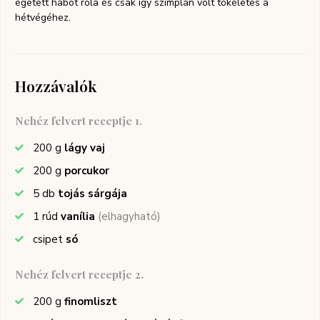
égetett habot róla és csak így szimplán volt tökéletes a
hétvégéhez.
Hozzávalók
Nehéz felvert receptje 1.
200
g
lágy vaj
200
g
porcukor
5
db
tojás sárgája
1
rúd
vanília
(elhagyható)
csipet
só
Nehéz felvert receptje 2.
200
g
finomliszt