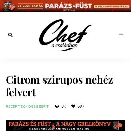
Főzz
kreatívan
Chef a
családban
Citrom szirupos nehéz
felvert
3K
597
RECEPTEK
/
DESSZERT