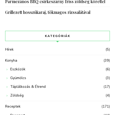
Parmezános BBQ csirkeszárny friss zöldség körettel
Grillezett hosszúkaraj, tökmagos rizssalátával
KATEGÓRIÁK
Hírek
(5)
Konyha
(39)
Eszközök
(6)
Gyümölcs
(3)
Táplálkozás & Étrend
(17)
Zöldség
(4)
Receptek
(171)