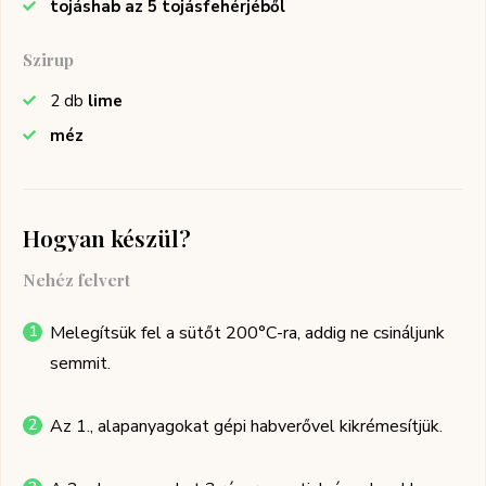
tojáshab az 5 tojásfehérjéből
Szirup
2
db
lime
méz
Hogyan készül?
Nehéz felvert
Melegítsük fel a sütőt 200°C-ra, addig ne csináljunk
semmit.
Az 1., alapanyagokat gépi habverővel kikrémesítjük.