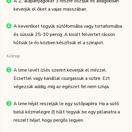
A 2., alapanyagokat 3 részre osztjuk és adagokban
keverjük el őket a vajas masszában.
A keveréket tegyük sütőformába vagy tortaformába
és süssük 25-30 percig. A kisült felvertet rácson
hűtsük le és közben készítsük el a szirupot.
Szirup
A lime levét ízlés szerint keverjük el mézzel.
Ecsettel vagy kanállal csurgassuk a sütire. Ezt
végezzük addig, míg az egészet fel nem szívja.
A lime héját reszeljük le egy sütőpapírra. Ha a sütő
belül kézmelegre (!) hűlt tegyük be egy pillanatra a
reszelt héjat, hogy pergős legyen.