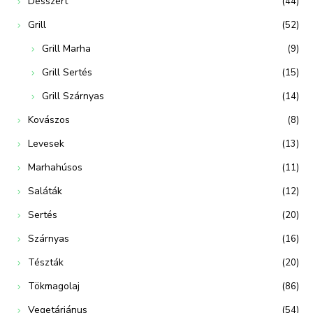
Desszert
(44)
Grill
(52)
Grill Marha
(9)
Grill Sertés
(15)
Grill Szárnyas
(14)
Kovászos
(8)
Levesek
(13)
Marhahúsos
(11)
Saláták
(12)
Sertés
(20)
Szárnyas
(16)
Tészták
(20)
Tökmagolaj
(86)
Vegetáriánus
(54)