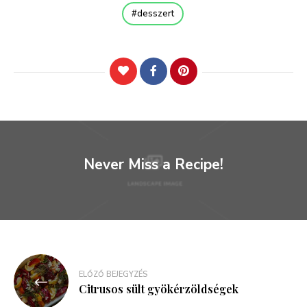
desszert
Never Miss a Recipe!
Bejegyzés
ELŐZŐ BEJEGYZÉS
navigáció
Citrusos sült gyökérzöldségek