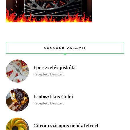
SÜSSÜNK VALAMIT
Eper zselés piskóta
Receptek / Desszert
Fantasztikus Gofri
Receptek / Desszert
Citrom szirupos nehéz felvert