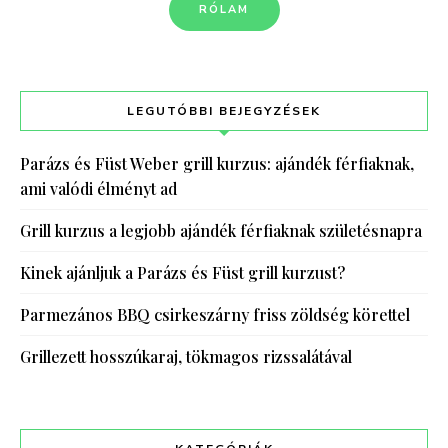
RÓLAM
LEGUTÓBBI BEJEGYZÉSEK
Parázs és Füst Weber grill kurzus: ajándék férfiaknak,
ami valódi élményt ad
Grill kurzus a legjobb ajándék férfiaknak születésnapra
Kinek ajánljuk a Parázs és Füst grill kurzust?
Parmezános BBQ csirkeszárny friss zöldség körettel
Grillezett hosszúkaraj, tökmagos rizssalátával