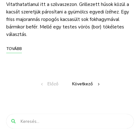
Vitathatatlanul itt a szilvaszezon. Grillezett húsok közül a
kacsát szeretjük párosítani a gyümölcs egyedi ízéhez. Egy
friss majorannás ropogós kacsasült sok fokhagymával
bármikor befér. Mellé egy testes vörös (bor) tökéletes
választás.
TOVÁBB
Posts
Előző
Következő
navigation