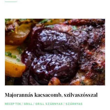
Majorannás kacsacomb, szilvaszósszal
RECEPTEK
/
GRILL
/
GRILL SZÁRNYAS
/
SZÁRNYAS