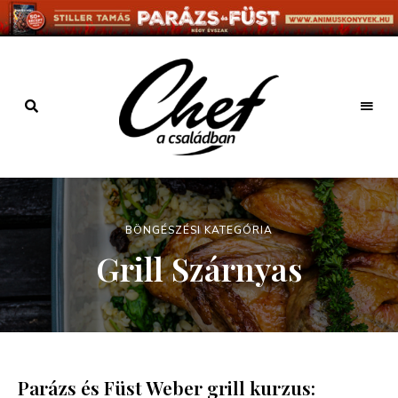
Főzz
kreatívan
Chef a
családban
BÖNGÉSZÉSI KATEGÓRIA
Grill Szárnyas
Parázs és Füst Weber grill kurzus: