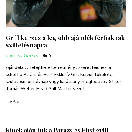
Grill kurzus a legjobb ajándék férfiaknak
születésnapra
0
GRILL SZÁRNYAS
Ajándékozz felejthetetlen élményt szeretteidnek: a
schef.hu Parázs és Füst Exkluzív Grill Kurzus tökéletes
születésnapi, névnap vagy karácsonyi meglepetés. Stiller
Tamás Weber Head Grill Master vezeti …
TOVÁBB
Kinek ajánljuk a Parázs és Füst grill