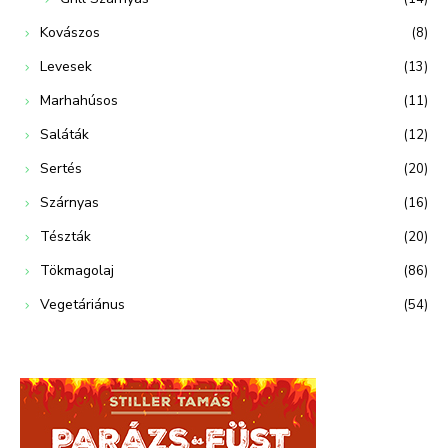
Kovászos
(8)
Levesek
(13)
Marhahúsos
(11)
Saláták
(12)
Sertés
(20)
Szárnyas
(16)
Tészták
(20)
Tökmagolaj
(86)
Vegetáriánus
(54)