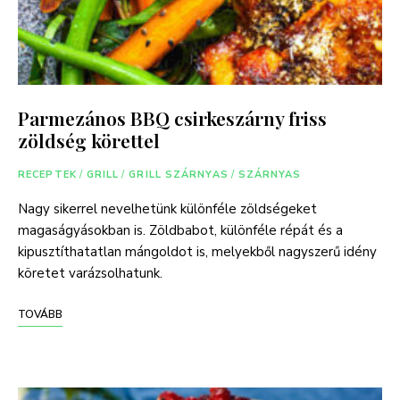
Parmezános BBQ csirkeszárny friss
zöldség körettel
RECEPTEK
/
GRILL
/
GRILL SZÁRNYAS
/
SZÁRNYAS
Nagy sikerrel nevelhetünk különféle zöldségeket
magaságyásokban is. Zöldbabot, különféle répát és a
kipusztíthatatlan mángoldot is, melyekből nagyszerű idény
köretet varázsolhatunk.
TOVÁBB