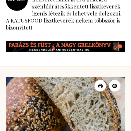
szénhidrátcsökkentett lisztkeverék
igenis létezik és lehet vele dolgozni.
A KATUSFOOD lisztkeverék nekem többször is
bizonyított.