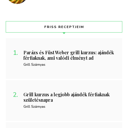
FRISS RECEPTJEIM
Parázs és Füst Weber grill kurzus: ajándék
férfiaknak, ami valódi élményt ad
Grill Szárnyas
Grill kurzus a legjobb ajándék férfiaknak
születésnapra
Grill Szárnyas