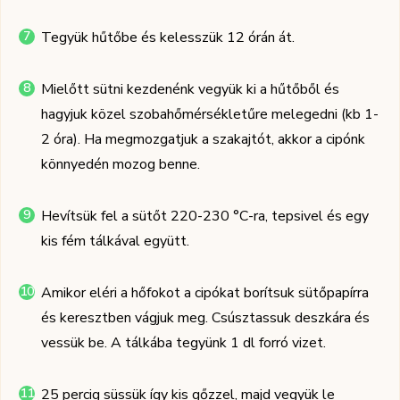
Tegyük hűtőbe és kelesszük 12 órán át.
Mielőtt sütni kezdenénk vegyük ki a hűtőből és
hagyjuk közel szobahőmérsékletűre melegedni (kb 1-
2 óra). Ha megmozgatjuk a szakajtót, akkor a cipónk
könnyedén mozog benne.
Hevítsük fel a sütőt 220-230 °C-ra, tepsivel és egy
kis fém tálkával együtt.
Amikor eléri a hőfokot a cipókat borítsuk sütőpapírra
és keresztben vágjuk meg. Csúsztassuk deszkára és
vessük be. A tálkába tegyünk 1 dl forró vizet.
25 percig süssük így kis gőzzel, majd vegyük le