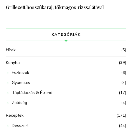
Grillezett hosszúkaraj, tökmagos rizssalátával
KATEGÓRIÁK
Hírek
(5)
Konyha
(39)
Eszközök
(6)
Gyümölcs
(3)
Táplálkozás & Étrend
(17)
Zöldség
(4)
Receptek
(171)
Desszert
(44)