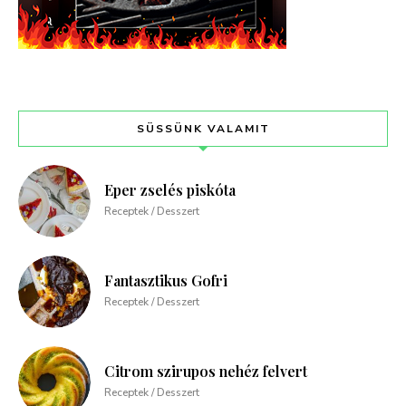
SÜSSÜNK VALAMIT
Eper zselés piskóta
Receptek / Desszert
Fantasztikus Gofri
Receptek / Desszert
Citrom szirupos nehéz felvert
Receptek / Desszert