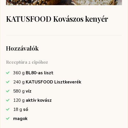
KATUSFOOD Kovászos kenyér
Hozzávalók
Receptúra 2 cipóhoz
360
g
BL80-as liszt
240
g
KATUSFOOD Lisztkeverék
580
g
víz
120
g
aktív kovász
18
g
só
magok