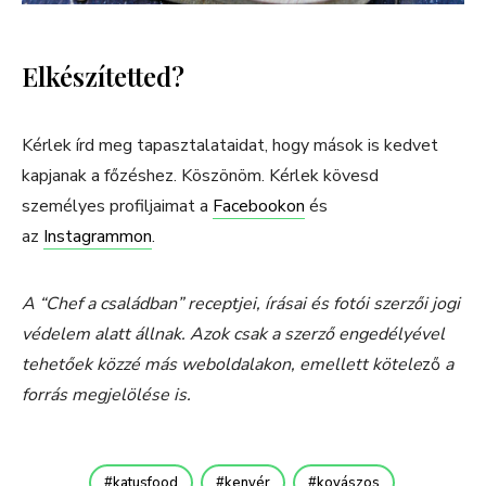
Elkészítetted?
Kérlek írd meg tapasztalataidat, hogy mások is kedvet
kapjanak a főzéshez. Köszönöm. Kérlek kövesd
személyes profiljaimat a
Facebookon
és
az
Instagrammon
.
A “Chef a családban” receptjei, írásai és fotói szerzői jogi
védelem alatt állnak. Azok csak a szerző engedélyével
tehetőek közzé más weboldalakon, emellett kötele
ző
a
forrás megjelölése is.
katusfood
kenyér
kovászos