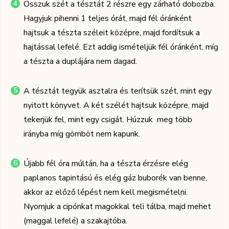
Osszuk szét a tésztát 2 részre egy zárható dobozba.
Hagyjuk pihenni 1 teljes órát, majd fél óránként
hajtsuk a tészta széleit középre, majd fordítsuk a
hajtással lefelé. Ezt addig ismételjük fél óránként, míg
a tészta a duplájára nem dagad.
A tésztát tegyük asztalra és terítsük szét, mint egy
nyitott könyvet. A két szélét hajtsuk középre, majd
tekerjük fel, mint egy csigát. Húzzuk meg több
irányba míg gömböt nem kapunk.
Újabb fél óra múltán, ha a tészta érzésre elég
paplanos tapintású és elég gáz buborék van benne,
akkor az előző lépést nem kell megismételni.
Nyomjuk a cipónkat magokkal teli tálba, majd mehet
(maggal lefelé) a szakajtóba.