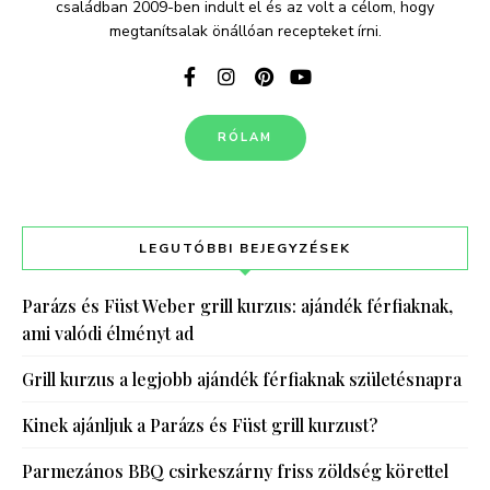
családban 2009-ben indult el és az volt a célom, hogy
megtanítsalak önállóan recepteket írni.
RÓLAM
LEGUTÓBBI BEJEGYZÉSEK
Parázs és Füst Weber grill kurzus: ajándék férfiaknak,
ami valódi élményt ad
Grill kurzus a legjobb ajándék férfiaknak születésnapra
Kinek ajánljuk a Parázs és Füst grill kurzust?
Parmezános BBQ csirkeszárny friss zöldség körettel