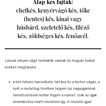
Alap kés fajták:
chefkés, kenyérvágó kés, tőke
(hentes) kés, kínai vagy
húsbárd, szeletelő kés, filéző
kés, zöldséges kés, fenőacél.
Lássuk milyen vágó technikák vannak és hogyan tudod
ezeket megtanulni.
a kés helyes használata: tartása és a biztos vágás; a
nyél a mutatóujj tövében legyen (az nagyujjammal
természetesen körbe fogom a nyelet, csak az ujjak
elrendezése miatt mutatom így. A mutató ujjad