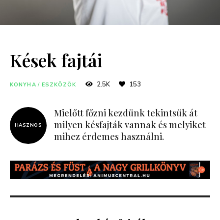
Kések fajtái
2.5K
153
KONYHA
/
ESZKÖZÖK
Mielőtt főzni kezdünk tekintsük át
milyen késfajták vannak és melyiket
HASZNOS
mihez érdemes használni.