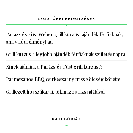
LEGUTÓBBI BEJEGYZÉSEK
Parázs és Füst Weber grill kurzus: ajándék férfiaknak,
ami valódi élményt ad
Grill kurzus a legjobb ajándék férfiaknak születésnapra
Kinek ajánljuk a Parázs és Füst grill kurzust?
Parmezános BBQ csirkeszárny friss zöldség körettel
Grillezett hosszúkaraj, tökmagos rizssalátával
KATEGÓRIÁK