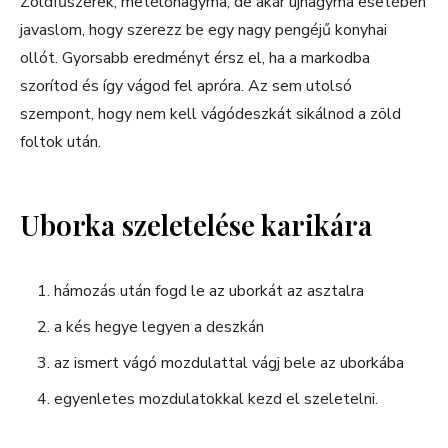
Zöldfűszerek, metélőhagyma, de akár újhagyma esetében
javaslom, hogy szerezz be egy nagy pengéjű konyhai
ollót. Gyorsabb eredményt érsz el, ha a markodba
szorítod és így vágod fel apróra. Az sem utolsó
szempont, hogy nem kell vágódeszkát sikálnod a zöld
foltok után.
Uborka szeletelése karikára
hámozás után fogd le az uborkát az asztalra
a kés hegye legyen a deszkán
az ismert vágó mozdulattal vágj bele az uborkába
egyenletes mozdulatokkal kezd el szeletelni.