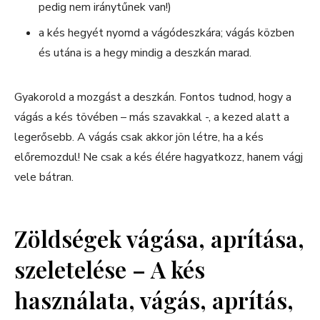
pedig nem iránytűnek van!)
a kés hegyét nyomd a vágódeszkára; vágás közben
és utána is a hegy mindig a deszkán marad.
Gyakorold a mozgást a deszkán. Fontos tudnod, hogy a
vágás a kés tövében – más szavakkal -, a kezed alatt a
legerősebb. A vágás csak akkor jön létre, ha a kés
előremozdul! Ne csak a kés élére hagyatkozz, hanem vágj
vele bátran.
Zöldségek vágása, aprítása,
szeletelése – A kés
használata, vágás, aprítás,