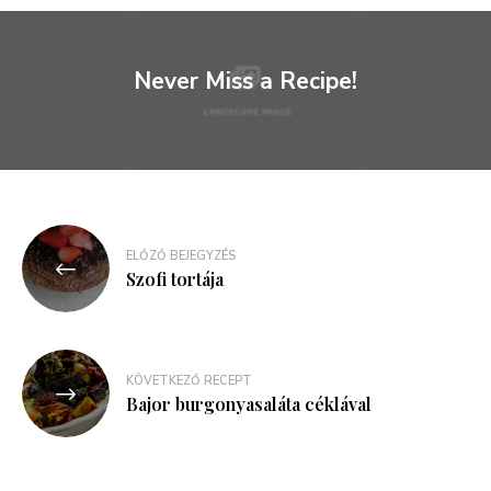
Never Miss a Recipe!
Bejegyzés
ELŐZŐ BEJEGYZÉS
navigáció
Szofi tortája
KÖVETKEZŐ RECEPT
Bajor burgonyasaláta céklával