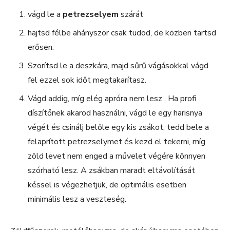
vágd le a
petrezselyem
szárát
hajtsd félbe ahányszor csak tudod, de közben tartsd
erősen.
Szorítsd le a deszkára, majd sűrű vágásokkal vágd
fel ezzel sok időt megtakarítasz.
Vágd addig, míg elég apróra nem lesz . Ha profi
díszítőnek akarod használni, vágd le egy harisnya
végét és csinálj belőle egy kis zsákot, tedd bele a
felaprított petrezselymet és kezd el tekerni, míg
zöld levet nem enged a művelet végére könnyen
szórható lesz. A zsákban maradt eltávolítását
késsel is végezhetjük, de optimális esetben
minimális lesz a veszteség.