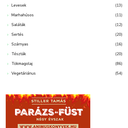
Levesek
(13)
Marhahúsos
(11)
Saláták
(12)
Sertés
(20)
Szárnyas
(16)
Tészták
(20)
Tökmagolaj
(86)
Vegetáriánus
(54)