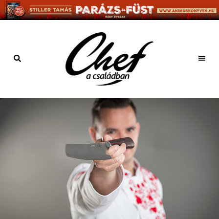
Főzz
kreatívan
Chef a
családban