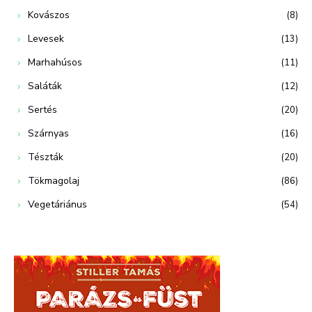
Kovászos
(8)
Levesek
(13)
Marhahúsos
(11)
Saláták
(12)
Sertés
(20)
Szárnyas
(16)
Tészták
(20)
Tökmagolaj
(86)
Vegetáriánus
(54)