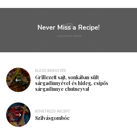
Never Miss a Recipe!
Bejegyzés
ELŐZŐ BEJEGYZÉS
Grillezett sajt, sonkában sült
navigáció
sárgadinnyével és hideg, csípős
sárgadinnye chutneyval
KÖVETKEZŐ RECEPT
Szilvásgombóc