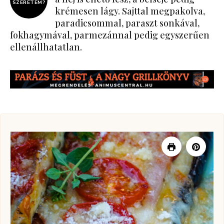
SZERETEM?
krémesen lágy. Sajttal megpakolva,
paradicsommal, paraszt sonkával,
fokhagymával, parmezánnal pedig egyszerűen
ellenállhatatlan.