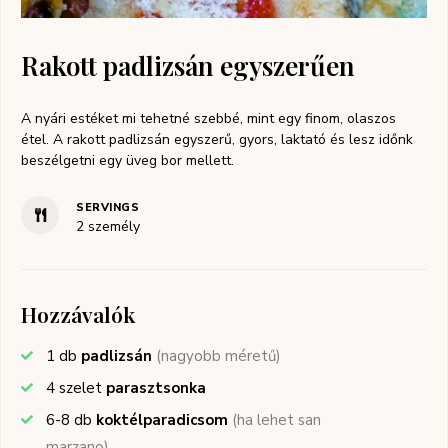
Rakott padlizsán egyszerűen
A nyári estéket mi tehetné szebbé, mint egy finom, olaszos
étel. A rakott padlizsán egyszerű, gyors, laktató és lesz időnk
beszélgetni egy üveg bor mellett.
SERVINGS
2
személy
Hozzávalók
1
db
padlizsán
(nagyobb méretű)
4
szelet
parasztsonka
6-8
db
koktélparadicsom
(ha lehet san
marzano)