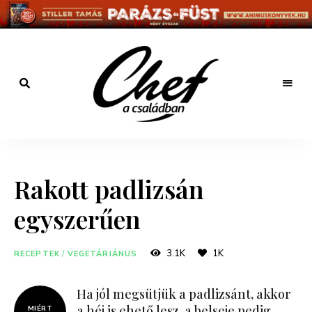
Főzz
kreatívan
Chef a
családban
Rakott padlizsán
egyszerűen
3.1K
1K
RECEPTEK
/
VEGETÁRIÁNUS
Ha jól megsütjük a padlizsánt, akkor
a héj is ehető lesz, a belseje pedig
MIÉRT