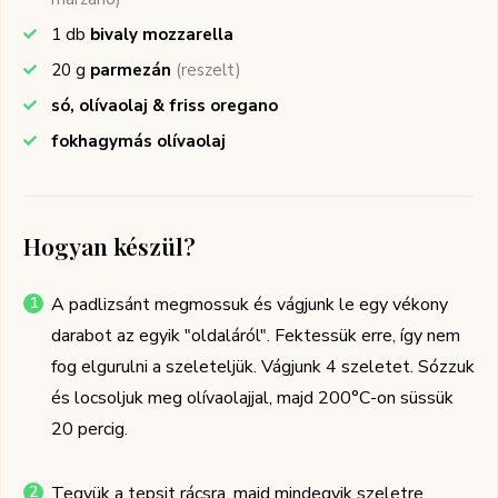
1
db
bivaly mozzarella
20
g
parmezán
(reszelt)
só, olívaolaj & friss oregano
fokhagymás olívaolaj
Hogyan készül?
A padlizsánt megmossuk és vágjunk le egy vékony
darabot az egyik "oldaláról". Fektessük erre, így nem
fog elgurulni a szeleteljük. Vágjunk 4 szeletet. Sózzuk
és locsoljuk meg olívaolajjal, majd 200°C-on süssük
20 percig.
Tegyük a tepsit rácsra, majd mindegyik szeletre