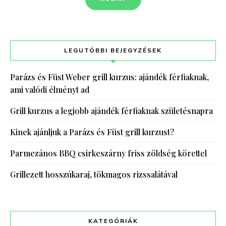
LEGUTÓBBI BEJEGYZÉSEK
Parázs és Füst Weber grill kurzus: ajándék férfiaknak,
ami valódi élményt ad
Grill kurzus a legjobb ajándék férfiaknak születésnapra
Kinek ajánljuk a Parázs és Füst grill kurzust?
Parmezános BBQ csirkeszárny friss zöldség körettel
Grillezett hosszúkaraj, tökmagos rizssalátával
KATEGÓRIÁK