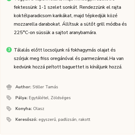
fektessünk 1-1 szelet sonkát. Rendezzünk el rajta
koktélparadicsom karikákat, majd tépkedjük közé
mozzarella darabokat. Állítsuk a sütőt grill módba és
225°C-on süssük a sajtot aranybarnára.
Tálalás előtt locsoljunk rá fokhagymás olajat és
szórjuk meg friss oregánóval és parmezánnal.Ha van
kedvünk hozzá pirított baguettet is kínáljunk hozzá.
Author:
Stiller Tamás
Pálya:
Egytálétel, Zöldséges
Konyha:
Olasz
Keresőszó:
egyszerű, padlizsán, rakott