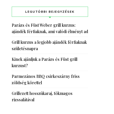
LEGUTÓBBI BEJEGYZÉSEK
Parázs és Füst Weber grill kurzus:
ajándék férfiaknak, ami valódi élményt ad
Grill kurzus a legjobb ajándék férfiaknak
születésnapra
Kinek ajánljuk a Parázs és Füst grill
kurzust?
Parmezános BBQ csirkeszárny friss
zöldség körettel
Grillezett hosszúkaraj, tökmagos
rizssalátával