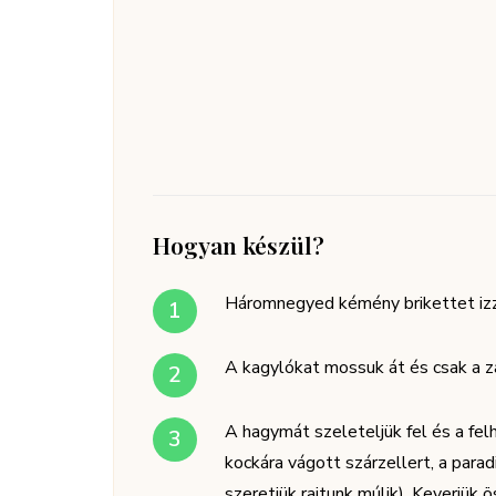
Hogyan készül?
Háromnegyed kémény brikettet izzí
A kagylókat mossuk át és csak a zá
A hagymát szeleteljük fel és a fel
kockára vágott szárzellert, a para
szeretjük rajtunk múlik). Keverjük