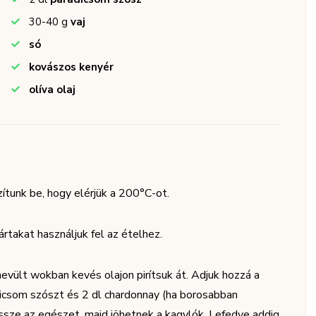
30-40
g
vaj
só
kovászos kenyér
olíva olaj
tunk be, hogy elérjük a 200°C-ot.
rtakat használjuk fel az ételhez.
hevült wokban kevés olajon pirítsuk át. Adjuk hozzá a
dicsom szószt és 2 dl chardonnay (ha borosabban
 össze az egészet, majd jöhetnek a kagylók. Lefedve addig