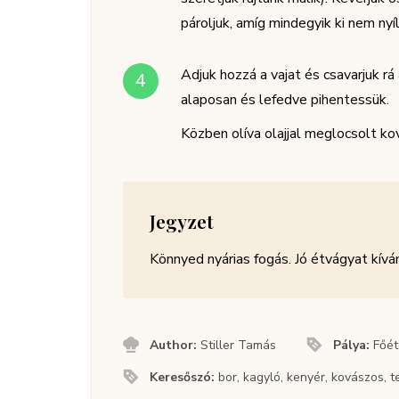
pároljuk, amíg mindegyik ki nem nyíl
Adjuk hozzá a vajat és csavarjuk rá
alaposan és lefedve pihentessük.
Közben olíva olajjal meglocsolt ko
Jegyzet
Könnyed nyárias fogás. Jó étvágyat kívá
Author:
Stiller Tamás
Pálya:
Főét
Keresőszó:
bor, kagyló, kenyér, kovászos, 