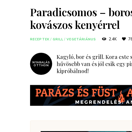
Paradicsomos – boros 
kovászos kenyérrel
2.4K
7
RECEPTEK
/
GRILL
/
VEGETÁRIÁNUS
Kagyló, bor és grill. Kora este
NYARALÁS
hűvösebb van és jól esik egy p
OTTHON
kipróbálnod!