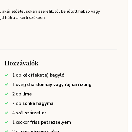
, akár előétel sokan szeretik. Jól behűtött habzó vagy
jd hátra a kerti székben.
Hozzávalók
1
db
kék (fekete) kagyló
1
üveg
chardonnay vagy rajnai rizling
2
db
lime
7
db
sonka hagyma
4
szál
szárzeller
1
csokor
friss petrezselyem
2
dl
paradicsom szósz