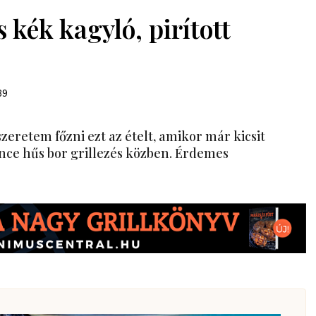
kék kagyló, pirított
89
 szeretem főzni ezt az ételt, amikor már kicsit
ince hűs bor grillezés közben. Érdemes