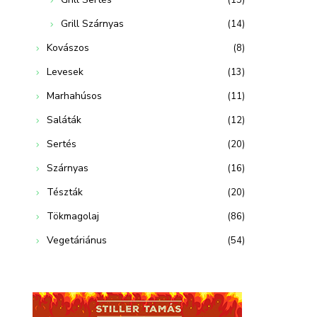
(15)
Grill Szárnyas
(14)
Kovászos
(8)
Levesek
(13)
Marhahúsos
(11)
Saláták
(12)
Sertés
(20)
Szárnyas
(16)
Tészták
(20)
Tökmagolaj
(86)
Vegetáriánus
(54)