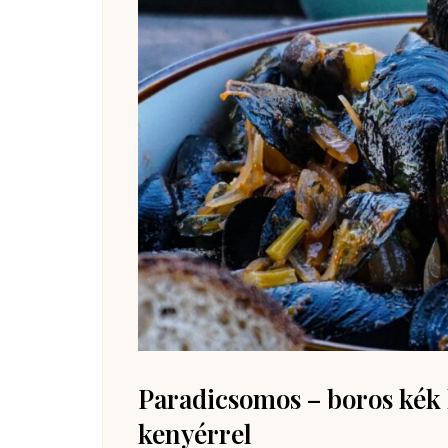
Paradicsomos – boros kék k
kenyérrel