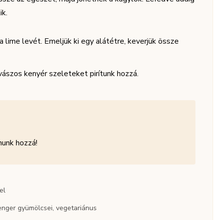
ik.
 a lime levét. Emeljük ki egy alátétre, keverjük össze
vászos kenyér szeleteket pirítunk hozzá.
nunk hozzá!
el
tenger gyümölcsei, vegetariánus