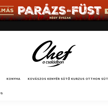
Főzz
Chef a
kreatívan
KONYHA
KOVÁSZOS KENYÉR SÜTŐ KURZUS OTTHON SÜ
családban
US