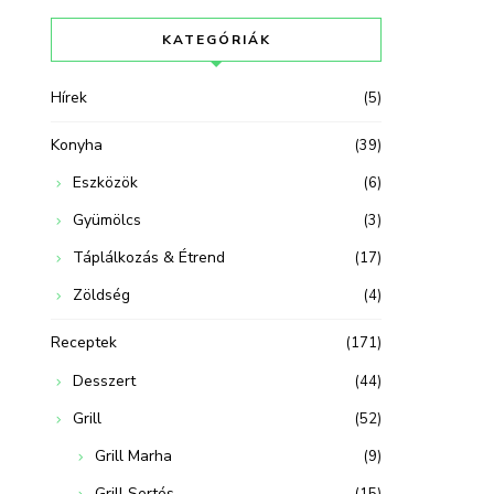
KATEGÓRIÁK
Hírek
(5)
Konyha
(39)
Eszközök
(6)
Gyümölcs
(3)
Táplálkozás & Étrend
(17)
Zöldség
(4)
Receptek
(171)
Desszert
(44)
Grill
(52)
Grill Marha
(9)
Grill Sertés