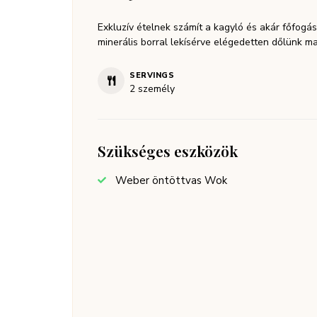
Exkluzív ételnek számít a kagyló és akár főfogás
minerális borral lekísérve elégedetten dőlünk ma
SERVINGS
2
személy
Szükséges eszközök
Weber öntöttvas Wok