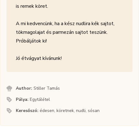
is remek köret.
A mi kedvencünk, ha a kész nudlira kék sajtot,
tökmagolajat és parmezán sajtot teszünk.
Próbáljátok ki!
Jó étvágyat kívánunk!
Author:
Stiller Tamás
Pálya:
Egytálétel
Keresőszó:
édesen, köretnek, nudli, sósan