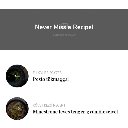
Never Miss a Recipe!
Bejegyzés
ELŐZŐ BEJEGYZÉS
navigáció
Pesto tökmaggal
KÖVETKEZŐ RECEPT
Minestrone leves tenger gyümölcseivel