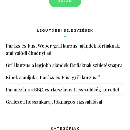
RÓLAM
LEGUTÓBBI BEJEGYZÉSEK
Parázs és Füst Weber grill kurzus: ajándék férfiaknak,
ami valódi élményt ad
Grill kurzus a legjobb ajándék férfiaknak születésnapra
Kinek ajánljuk a Parázs és Füst grill kurzust?
Parmezános BBQ csirkeszárny friss zöldség körettel
Grillezett hosszúkaraj, tökmagos rizssalátával
KATEGÓRIÁK