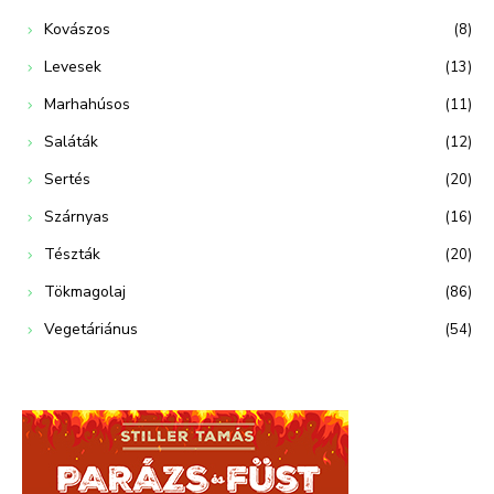
Kovászos
(8)
Levesek
(13)
Marhahúsos
(11)
Saláták
(12)
Sertés
(20)
Szárnyas
(16)
Tészták
(20)
Tökmagolaj
(86)
Vegetáriánus
(54)