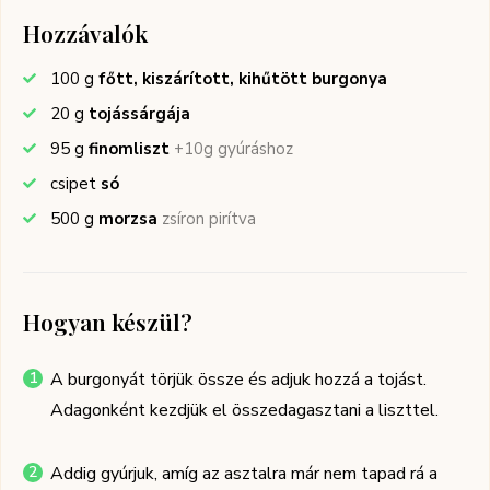
Hozzávalók
100
g
főtt, kiszárított, kihűtött burgonya
20
g
tojássárgája
95
g
finomliszt
+10g gyúráshoz
csipet
só
500
g
morzsa
zsíron pirítva
Hogyan készül?
A burgonyát törjük össze és adjuk hozzá a tojást.
Adagonként kezdjük el összedagasztani a liszttel.
Addig gyúrjuk, amíg az asztalra már nem tapad rá a