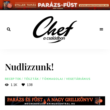
Főzz
kreatívan
Chef a
családban
Nudlizzunk!
RECEPTEK
/
TÉSZTÁK
/
TÖKMAGOLAJ
/
VEGETÁRIÁNUS
1.1K
138