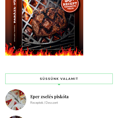
SÜSSÜNK VALAMIT
Eper zselés piskóta
Receptek / Desszert