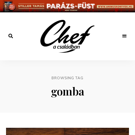
Főzz
kreatívan
Chef a
családban
BROWSING TAG
gomba