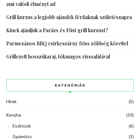
ami valódi élményt ad
Grill kurzus a legjobb ajándék férfiaknak születésnapra
Kinek ajánljuk a Parázs és Füst grill kurzust?
Parmezános BBQ csirkeszárny friss zöldség körettel
Grillezett hosszúkaraj, tökmagos rizssalátával
KATEGÓRIÁK
Hírek
(5)
Konyha
(39)
Eszközök
(6)
Gyümölcs
(3)