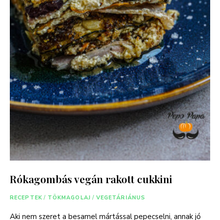
Rókagombás vegán rakott cukkini
RECEPTEK
/
TÖKMAGOLAJ
/
VEGETÁRIÁNUS
Aki nem szeret a besamel mártással pepecselni, annak jó