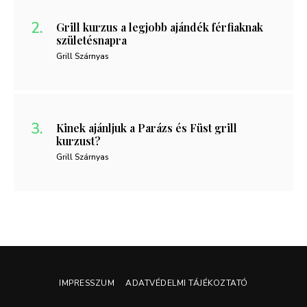
Grill kurzus a legjobb ajándék férfiaknak
születésnapra
Grill Szárnyas
Kinek ajánljuk a Parázs és Füst grill
kurzust?
Grill Szárnyas
IMPRESSZUM
ADATVÉDELMI TÁJÉKOZTATÓ