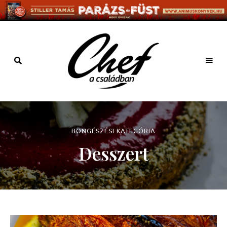
Főzz
kreatívan
Chef a
családban
BÖNGÉSZÉSI KATEGÓRIA
Desszert