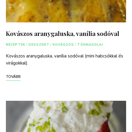
Kovászos aranygaluska, vanília sodóval
RECEPTEK
/
DESSZERT
/
KOVÁSZOS
/
TÖKMAGOLAJ
Kovászos aranygaluska, vanília sodóval (mini habcsókkal és
virágokkal).
TOVÁBB