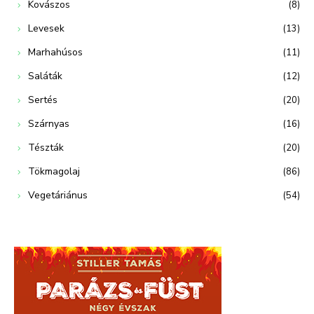
Kovászos
(8)
Levesek
(13)
Marhahúsos
(11)
Saláták
(12)
Sertés
(20)
Szárnyas
(16)
Tészták
(20)
Tökmagolaj
(86)
Vegetáriánus
(54)