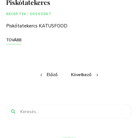
Piskótatekercs
RECEPTEK
/
DESSZERT
Piskótatekercs KATUSFOOD
TOVÁBB
Posts
Előző
Következő
navigation