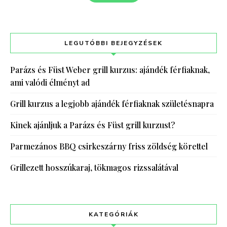
LEGUTÓBBI BEJEGYZÉSEK
Parázs és Füst Weber grill kurzus: ajándék férfiaknak,
ami valódi élményt ad
Grill kurzus a legjobb ajándék férfiaknak születésnapra
Kinek ajánljuk a Parázs és Füst grill kurzust?
Parmezános BBQ csirkeszárny friss zöldség körettel
Grillezett hosszúkaraj, tökmagos rizssalátával
KATEGÓRIÁK