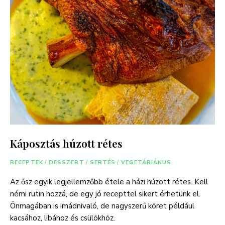
Káposztás húzott rétes
RECEPTEK
/
DESSZERT
/
SERTÉS
/
VEGETÁRIÁNUS
Az ősz egyik legjellemzőbb étele a házi húzott rétes. Kell
némi rutin hozzá, de egy jó recepttel sikert érhetünk el.
Önmagában is imádnivaló, de nagyszerű köret például
kacsához, libához és csülökhöz.