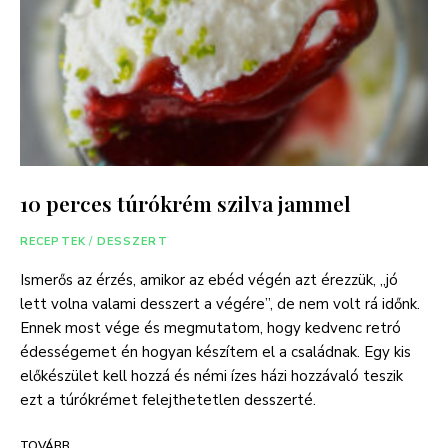
10 perces túrókrém szilva jammel
RECEPTEK
/
DESSZERT
Ismerős az érzés, amikor az ebéd végén azt érezzük, „jó
lett volna valami desszert a végére”, de nem volt rá időnk.
Ennek most vége és megmutatom, hogy kedvenc retró
édességemet én hogyan készítem el a családnak. Egy kis
előkészület kell hozzá és némi ízes házi hozzávaló teszik
ezt a túrókrémet felejthetetlen desszerté.
TOVÁBB